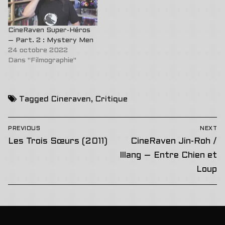
CineRaven Super-Héros
– Part. 2 : Mystery Men
24 octobre 2022
Dans "Filmographie"
Tagged
Cineraven
,
Critique
Navigation
PREVIOUS
NEXT
de
Previous
Next
Les Trois Sœurs (2011)
CineRaven Jin-Roh /
post:
post:
l’article
Illang – Entre Chien et
Loup