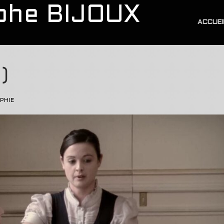
phe BIJOUX
ACCUEI
)
PHIE