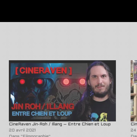
CineRaven Jin-Roh / Illang – Entre Chien et Loup
Ci
20 avril 2021
24
Dans "Filmographie"
Da