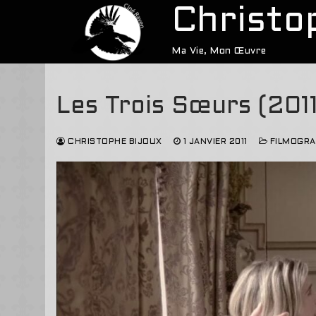
Aller
Christo
au
contenu
Ma Vie, Mon Œuvre
Les Trois Sœurs (2011
CHRISTOPHE BIJOUX
1 JANVIER 2011
FILMOGRA