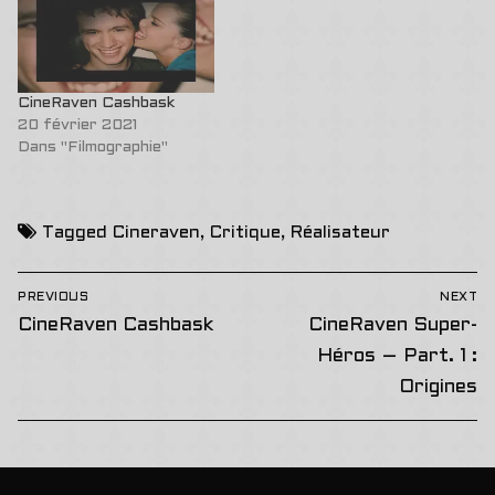
CineRaven Cashbask
20 février 2021
Dans "Filmographie"
Tagged
Cineraven
,
Critique
,
Réalisateur
Navigation
PREVIOUS
NEXT
de
Previous
Next
CineRaven Cashbask
CineRaven Super-
post:
post:
l’article
Héros – Part. 1 :
Origines